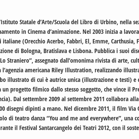
’Istituto Statale d’Arte/Scuola del Libro di Urbino, nella 
namento in Cinema d’animazione. Nel 2003 inizia a lavorare
ci italiane (Orecchio Acerbo, Fabbri, El, Emme, Carthusia, 
zione di Bologna, Bratislava e Lisbona. Pubblica i suoi dise
Lo Straniero”, assegnato dall’omonima rivista di arte, cult
’agenzia americana Riley Illustration, realizzando illustr
lbo illustrato di cui è autrice unica (illustrazione e testi) 
 un progetto filmico dallo stesso soggetto, che vince il Pr
cia). Dal settembre 2009 al settembre 2011 collabora alla 
 disegni dipinti a mano. Nel dicembre 2011, il film Via Cur
ttacolo di teatro danza “You and me and everywhere”, una 
durante il Festival Santarcangelo dei Teatri 2012, con il s