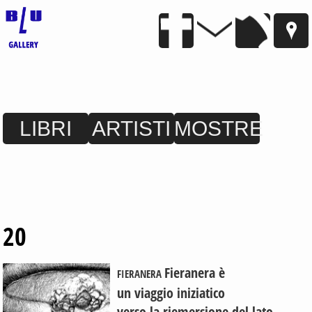
LIBRI
ARTISTI
MOSTRE
20
Fieranera è
FIERANERA
un viaggio iniziatico
verso la riemersione del lato