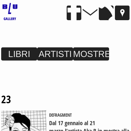
LIBRI
ARTISTI
MOSTRE
23
DEFRAGMENT
Dal 17 gennaio al 21
marzo l’artista Aka B in mostra alla