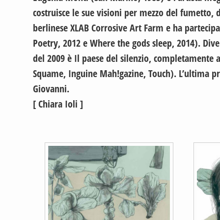
costruisce le sue visioni per mezzo del fumetto, 
berlinese XLAB Corrosive Art Farm e ha partecipat
Poetry, 2012 e Where the gods sleep, 2014). Divers
del 2009 è Il paese del silenzio, completamente 
Squame, Inguine Mah!gazine, Touch). L’ultima prod
Giovanni.
[ Chiara Ioli ]