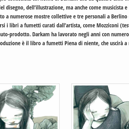
del disegno, dell’illustrazione, ma anche come musicista e
o a numerose mostre collettive e tre personali a Berlino (
i i libri a fumetti curati dall’artista, come Mozziconi (te
auto-prodotto. Darkam ha lavorato negli anni con numerose
uzione è il libro a fumetti Piena di niente, che uscirà a m