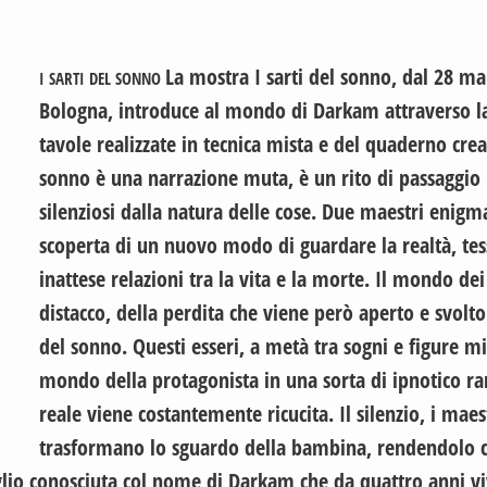
La mostra I sarti del sonno, dal 28 ma
I SARTI DEL SONNO
Bologna, introduce al mondo di Darkam attraverso la
tavole realizzate in tecnica mista e del quaderno crea
sonno è una narrazione muta, è un rito di passaggio
silenziosi dalla natura delle cose. Due maestri enigm
scoperta di un nuovo modo di guardare la realtà, tes
inattese relazioni tra la vita e la morte. Il mondo de
distacco, della perdita che viene però aperto e svolto 
del sonno. Questi esseri, a metà tra sogni e figure mi
mondo della protagonista in una sorta di ipnotico ra
reale viene costantemente ricucita. Il silenzio, i maes
trasformano lo sguardo della bambina, rendendolo ca
lio conosciuta col nome di Darkam che da quattro anni viv