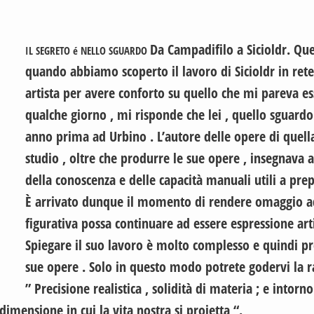
Da Campadifilo a Sicioldr. Qu
IL SEGRETO é NELLO SGUARDO
quando abbiamo scoperto il lavoro di Sicioldr in rete
artista per avere conforto su quello che mi pareva 
qualche giorno , mi risponde che lei , quello sguardo
anno prima ad Urbino . L’autore delle opere di quella
studio , oltre che produrre le sue opere , insegnava al 
della conoscenza e delle capacità manuali utili a prep
È arrivato dunque il momento di rendere omaggio ad 
figurativa possa continuare ad essere espressione a
Spiegare il suo lavoro è molto complesso e quindi pref
sue opere . Solo in questo modo potrete godervi la r
” Precisione realistica , solidità di materia ; e intor
dimensione in cui la vita nostra si proietta “.