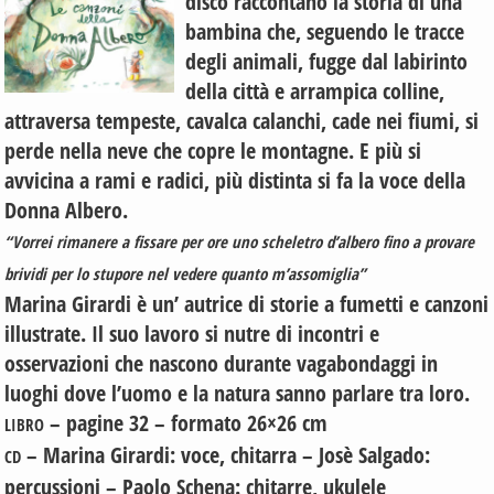
disco raccontano la storia di una
bambina che, seguendo le tracce
degli animali, fugge dal labirinto
della città e arrampica colline,
attraversa tempeste, cavalca calanchi, cade nei fiumi, si
perde nella neve che copre le montagne. E più si
avvicina a rami e radici, più distinta si fa la voce della
Donna Albero.
“Vorrei rimanere a fissare per ore uno scheletro d’albero
fino a provare
brividi per lo stupore nel vedere quanto m’assomigl
ia”
Marina Girardi è un’ autrice di storie a fumetti e canzoni
illustrate. Il suo lavoro si nutre di incontri e
osservazioni che nascono durante vagabondaggi in
luoghi dove l’uomo e la natura sanno parlare tra loro.
– pagine 32 – formato 26×26 cm
LIBRO
– Marina Girardi: voce, chitarra – Josè Salgado:
CD
percussioni – Paolo Schena: chitarre, ukulele