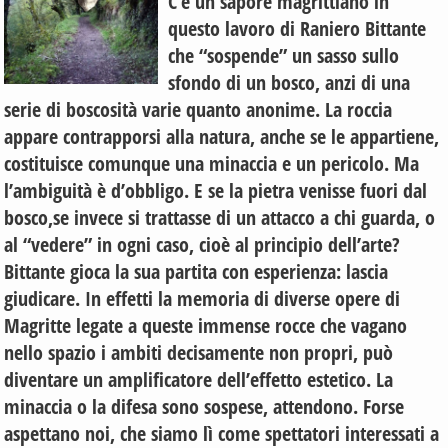
C’è un sapore magrittiano in
questo lavoro di Raniero Bittante
che “sospende” un sasso sullo
sfondo di un bosco, anzi di una
serie di boscosità varie quanto anonime. La roccia
appare contrapporsi alla natura, anche se le appartiene,
costituisce comunque una minaccia e un pericolo. Ma
l’ambiguità è d’obbligo. E se la pietra venisse fuori dal
bosco,se invece si trattasse di un attacco a chi guarda, o
al “vedere” in ogni caso, cioè al principio dell’arte?
Bittante gioca la sua partita con esperienza: lascia
giudicare. In effetti la memoria di diverse opere di
Magritte legate a queste immense rocce che vagano
nello spazio i ambiti decisamente non propri, può
diventare un amplificatore dell’effetto estetico. La
minaccia o la difesa sono sospese, attendono. Forse
aspettano noi, che siamo lì come spettatori interessati a